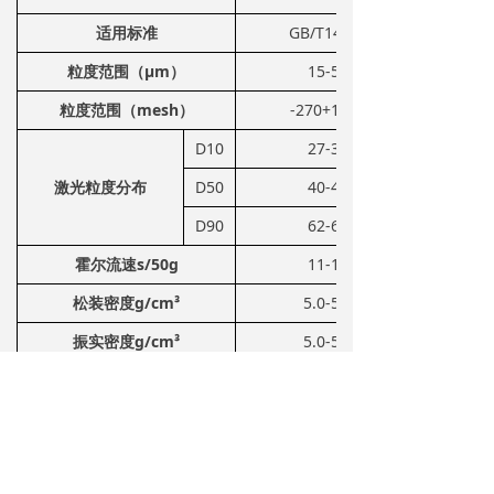
适用标准
GB/T14992-2005，GB/T148
粒度范围（μm）
15-53
粒度范围（mesh）
-270+1000
D10
27-32
激光粒度分布
D50
40-45
D90
62-67
霍尔流速s/50g
11-14
松装密度g/cm³
5.0-5.2
振实密度g/cm³
5.0-5.2
应用工艺
SLM
应用领域
航空、航天、航海、兵器、核工业
主要用途
适于制作航空喷气发动机、工业燃气