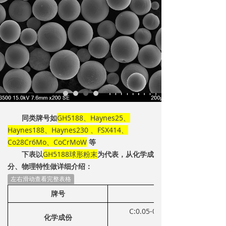
同类牌号如
GH5188、Haynes25、
Haynes188、Haynes230 、FSX414、
Co28Cr6Mo、CoCrMoW
等
下表以
GH5188球形粉末
为代表，从化学成
分、物理特性做详细介绍：
左右滑动查看完整表格
牌号
C:0.05-0.15；Cr:20.00-24.0
化学成份