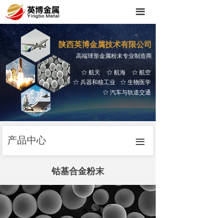
끀
陕西英博金属技术有限公司
高端球形金属粉末专业制造商
航天
航海
航空
ꄃ
ꄃ
ꄃ
兵器和核工业
生物医学
ꄃ
ꄃ
汽车与轨道交通
ꄃ
产品中心
끀
钴基合金粉末