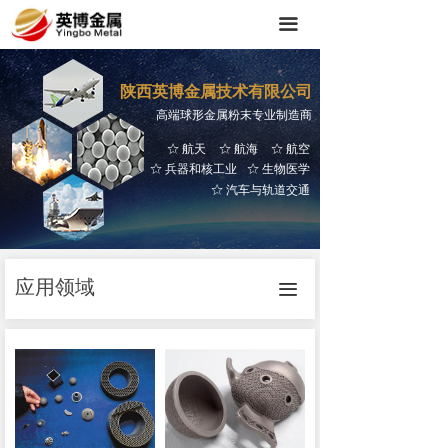
끀
陕西英博金属技术有限公司
高端球形金属粉末专业制造商
航天
航海
航空
ꄃ
ꄃ
ꄃ
兵器和核工业
生物医学
ꄃ
ꄃ
汽车与轨道交通
ꄃ
应用领域
끀